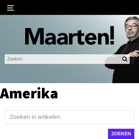
Inloggen
Ingelogd blijven
LOGIN
JE WACHTWOORD VERGETEN?
Amerika