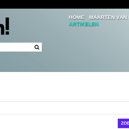
HOME
MAARTEN VAN
Inloggen
ARTIKELEN
Ingelogd blijven
LOGIN
JE WACHTWOORD VERGETEN?