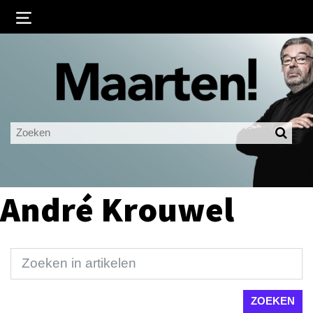
Inloggen
Ingelogd blijven
LOGIN
JE WACHTWOORD VERGETEN?
André Krouwel