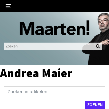
Inloggen
Ingelogd blijven
LOGIN
JE WACHTWOORD VERGETEN?
Andrea Maier