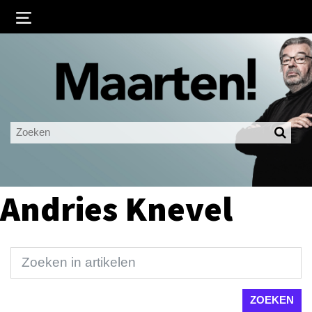
Inloggen
Ingelogd blijven
LOGIN
JE WACHTWOORD VERGETEN?
Andries Knevel