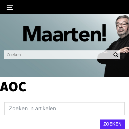
Inloggen
Ingelogd blijven
LOGIN
JE WACHTWOORD VERGETEN?
AOC