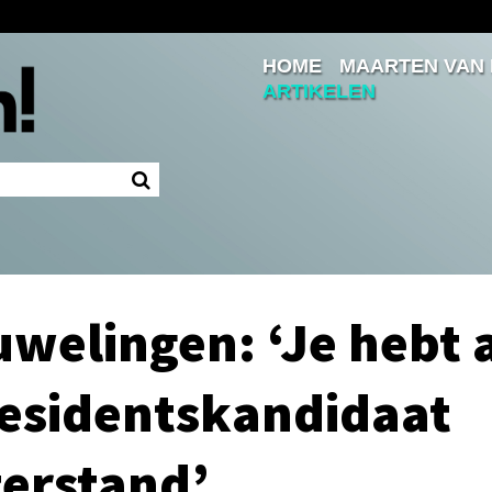
HOME
MAARTEN VAN
Inloggen
ARTIKELEN
Ingelogd blijven
LOGIN
JE WACHTWOORD VERGETEN?
uwelingen: ‘Je hebt 
residentskandidaat
terstand’