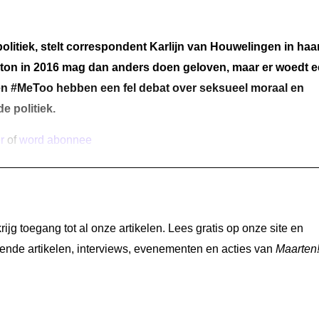
itiek, stelt c
orrespondent Karlijn van Houwelingen in haa
inton in 2016 mag dan anders doen geloven, maar er woedt 
en #MeToo hebben een fel debat over seksueel moraal en
e politiek.
r
of
word abonnee
jg toegang tot al onze artikelen. Lees gratis op onze site en
nde artikelen, interviews, evenementen en acties van
Maarten