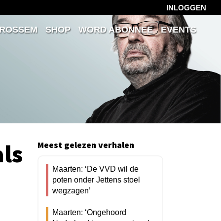
INLOGGEN
 ROSSEM
SHOP
WORD ABONNEE
EVENTS
als
Meest gelezen verhalen
Maarten: ‘De VVD wil de
poten onder Jettens stoel
wegzagen’
Maarten: ‘Ongehoord