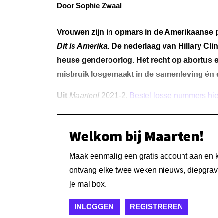
Door Sophie Zwaal
Vrouwen zijn in opmars in de Amerikaanse pol
Dit is Amerika.
De nederlaag van Hillary Cl
heuse genderoorlog. Het recht op abortus 
misbruik losgemaakt
in de samenleving én d
Uit
Maarten!
2021-2.
Bestel losse nummers hie
Welkom bij Maarten!
Maak eenmalig een gratis account aan en kri
ontvang elke twee weken nieuws, diepgrave
je mailbox.
INLOGGEN
REGISTREREN