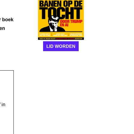
r boek
een
LID WORDEN
!
in