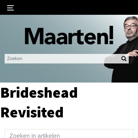
Inloggen
Ingelogd blijven
LOGIN
JE WACHTWOORD VERGETEN?
Brideshead
Revisited