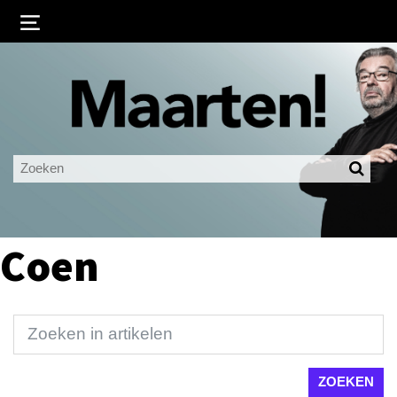
Inloggen
Ingelogd blijven
LOGIN
JE WACHTWOORD VERGETEN?
Coen