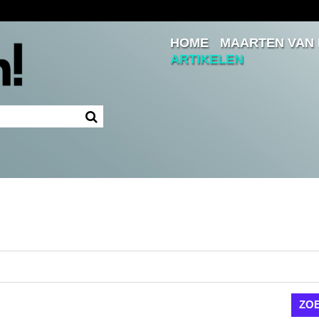
HOME
MAARTEN VAN
Inloggen
ARTIKELEN
Ingelogd blijven
LOGIN
JE WACHTWOORD VERGETEN?