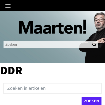
Inloggen
Ingelogd blijven
LOGIN
JE WACHTWOORD VERGETEN?
DDR