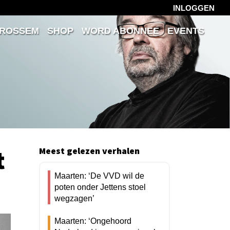
INLOGGEN
 ROSSEM
SHOP
WORD ABONNEE
EVENTS
t
Meest gelezen verhalen
Maarten: ‘De VVD wil de
poten onder Jettens stoel
wegzagen’
Maarten: ‘Ongehoord