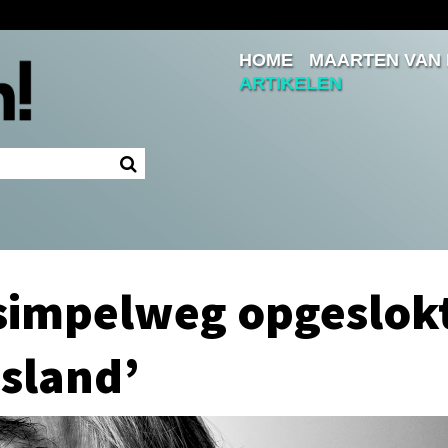
HOME
MAARTEN VAN
Inloggen
ARTIKELEN
Ingelogd blijven
LOGIN
JE WACHTWOORD VERGETEN?
simpelweg opgeslok
sland’