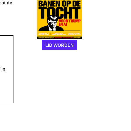
est de
LID WORDEN
!
in