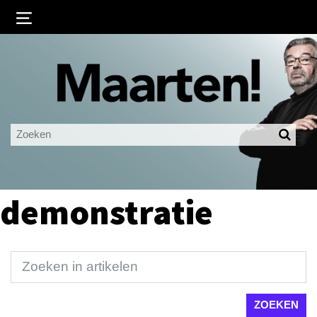
Inloggen
Ingelogd blijven
LOGIN
JE WACHTWOORD VERGETEN?
demonstratie