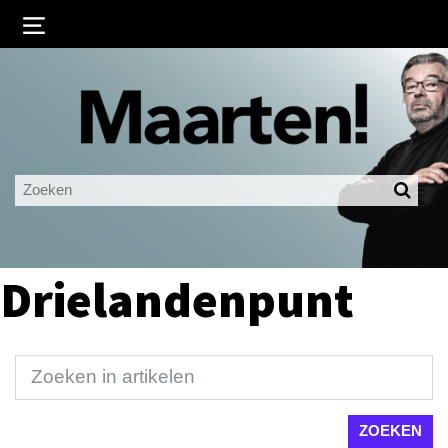
Inloggen
Ingelogd blijven
LOGIN
JE WACHTWOORD VERGETEN?
Drielandenpunt