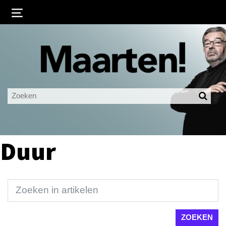
Inloggen
Ingelogd blijven
LOGIN
JE WACHTWOORD VERGETEN?
Duur