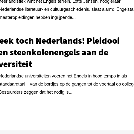
neerlandistiek wint het Engels terrein. Lotte Jensen, hoogleraar
Nederlandse literatuur- en cultuurgeschiedenis, slaat alarm: ‘Engelsta
masteropleidingen hebben ingrijpende...
eek toch Nederlands! Pleidooi
en steenkolenengels aan de
versiteit
Nederlandse universiteiten voeren het Engels in hoog tempo in als
standaardtaal – van de bordjes op de gangen tot de voertaal op colleg
Bestuurders zeggen dat het nodig is...