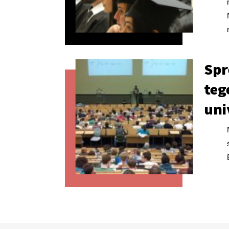
Spr
teg
uni