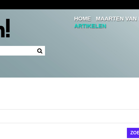
HOME
MAARTEN VAN
Inloggen
ARTIKELEN
Ingelogd blijven
LOGIN
JE WACHTWOORD VERGETEN?