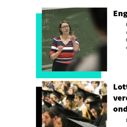
Eng
Lot
ver
ond