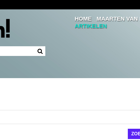
HOME
MAARTEN VAN
Inloggen
ARTIKELEN
Ingelogd blijven
LOGIN
JE WACHTWOORD VERGETEN?