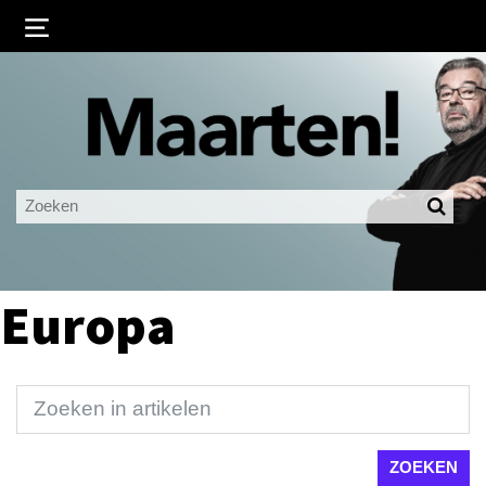
Inloggen
Ingelogd blijven
LOGIN
JE WACHTWOORD VERGETEN?
Europa