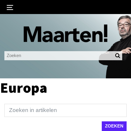
Inloggen
Ingelogd blijven
LOGIN
JE WACHTWOORD VERGETEN?
Europa