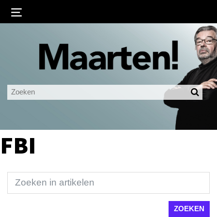
Inloggen
Ingelogd blijven
LOGIN
JE WACHTWOORD VERGETEN?
FBI