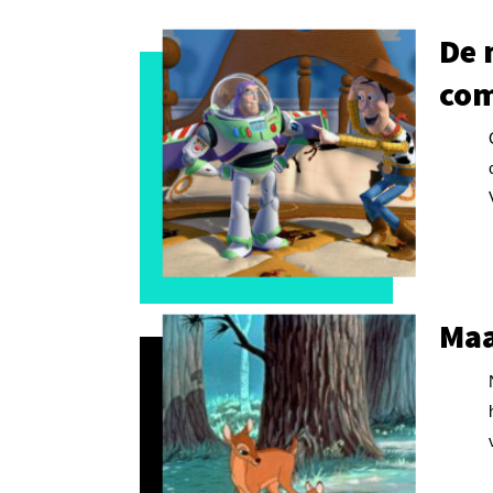
De 
co
Maa