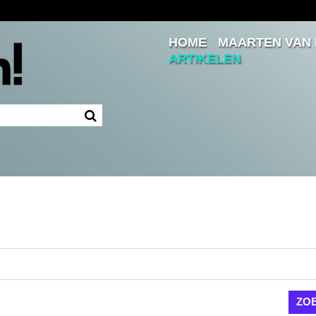
HOME
MAARTEN VAN
Inloggen
ARTIKELEN
Ingelogd blijven
LOGIN
JE WACHTWOORD VERGETEN?