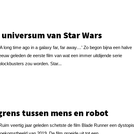
 universum van Star Wars
‘A long time ago in a galaxy far, far away…’ Zo begon bijna een halve
eeuw geleden de eerste film van wat een immer uitdijende serie
blockbusters zou worden. Star...
grens tussen mens en robot
Ruim veertig jaar geleden schetste de film Blade Runner een dystopi
toekomstbeeld van 2019. De film groeide uit tot een