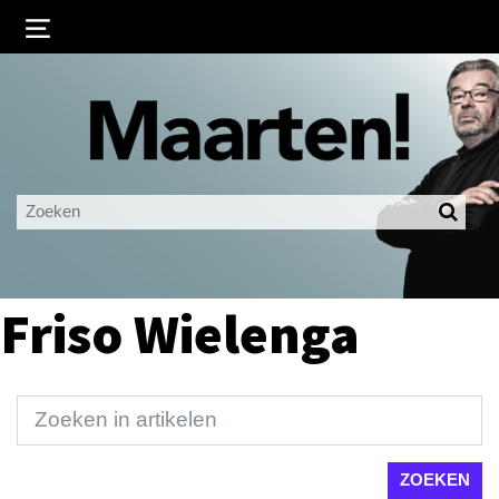
Inloggen
Ingelogd blijven
LOGIN
JE WACHTWOORD VERGETEN?
Friso Wielenga