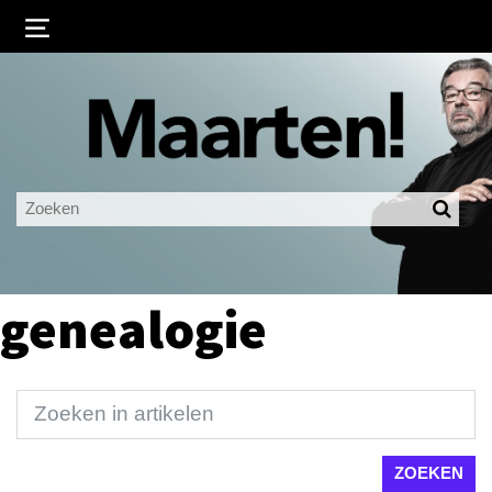
Inloggen
Ingelogd blijven
LOGIN
JE WACHTWOORD VERGETEN?
genealogie