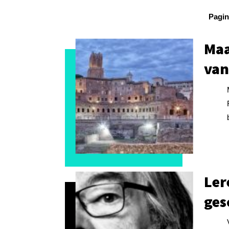
Pagin
Maa
van
Ler
ges