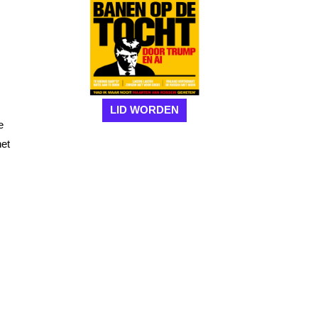
LID WORDEN
e
het