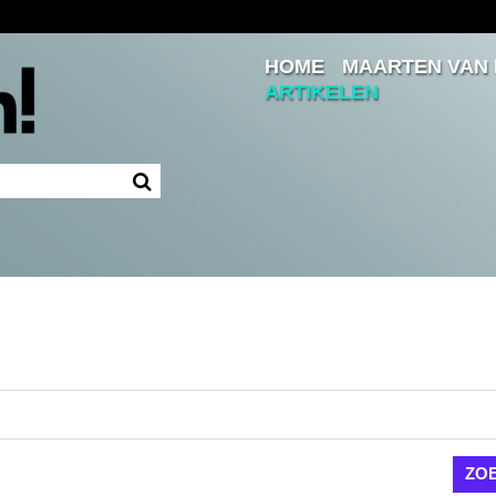
HOME
MAARTEN VAN
Inloggen
ARTIKELEN
Ingelogd blijven
LOGIN
JE WACHTWOORD VERGETEN?