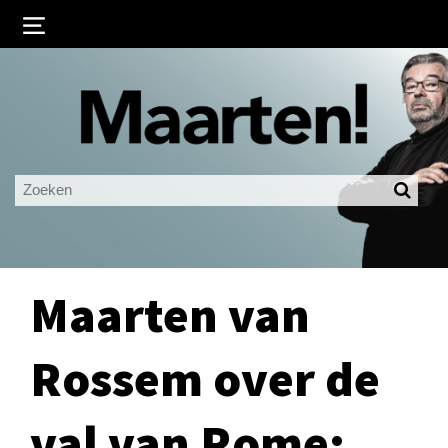
Inloggen
Ingelogd blijven
LOGIN
JE WACHTWOORD VERGETEN?
Maarten van
Rossem over de
val van Rome: