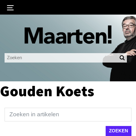
Inloggen
Ingelogd blijven
LOGIN
JE WACHTWOORD VERGETEN?
Gouden Koets