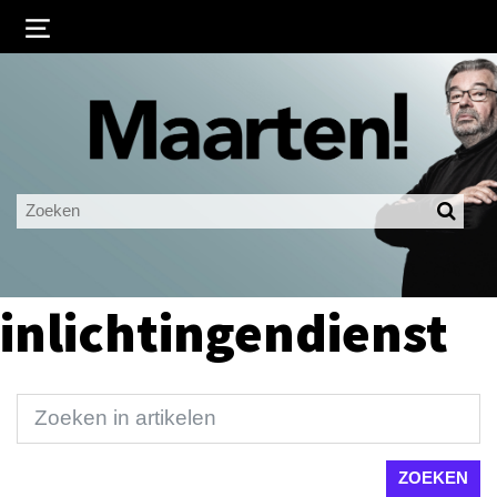
Inloggen
Ingelogd blijven
LOGIN
JE WACHTWOORD VERGETEN?
inlichtingendienst