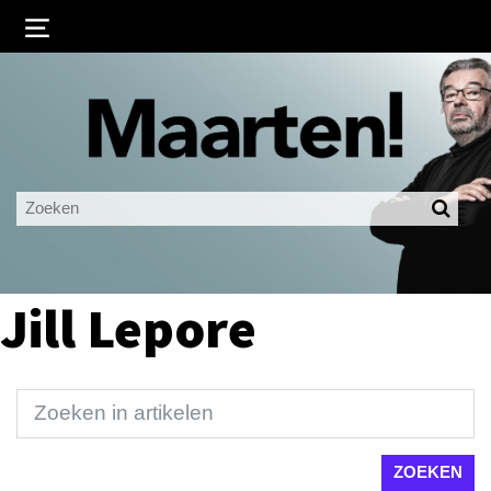
Inloggen
Ingelogd blijven
LOGIN
JE WACHTWOORD VERGETEN?
Jill Lepore