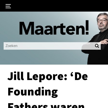
Inloggen
Ingelogd blijven
LOGIN
JE WACHTWOORD VERGETEN?
Jill Lepore: ‘De
Founding
Fathers waren