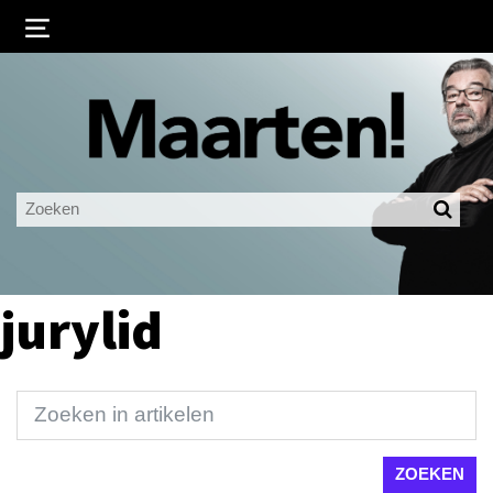
Inloggen
Ingelogd blijven
LOGIN
JE WACHTWOORD VERGETEN?
jurylid