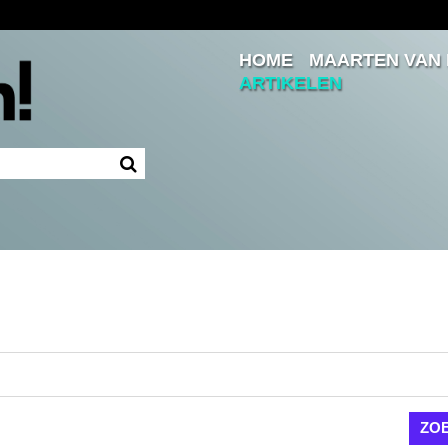
HOME
MAARTEN VAN
Inloggen
ARTIKELEN
Ingelogd blijven
LOGIN
JE WACHTWOORD VERGETEN?