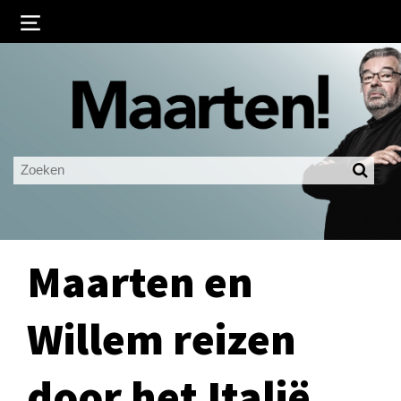
Inloggen
Ingelogd blijven
LOGIN
JE WACHTWOORD VERGETEN?
Maarten en
Willem reizen
door het Italië