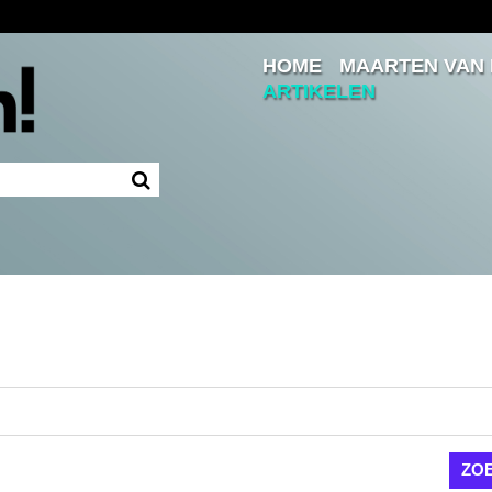
HOME
MAARTEN VAN
Inloggen
ARTIKELEN
Ingelogd blijven
LOGIN
JE WACHTWOORD VERGETEN?