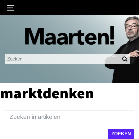
Inloggen
Ingelogd blijven
LOGIN
JE WACHTWOORD VERGETEN?
marktdenken