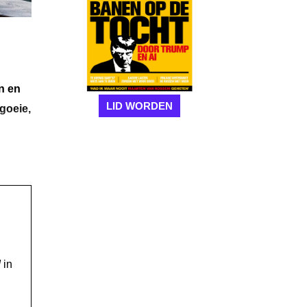
n en
LID WORDEN
goeie,
!
in