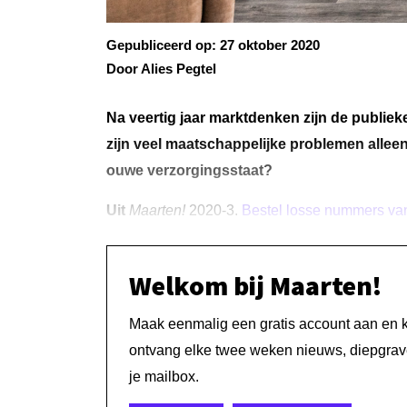
Gepubliceerd op:
27 oktober 2020
Door Alies Pegtel
Na veertig jaar marktdenken zijn de publie
zijn veel maatschappelijke problemen allee
ouwe verzorgingsstaat?
Uit
Maarten!
2020-3.
Bestel losse nummers v
Welkom bij Maarten!
Maak eenmalig een gratis account aan en kri
ontvang elke twee weken nieuws, diepgrave
je mailbox.