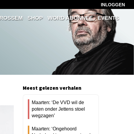
INLOGGEN
 ROSSEM
SHOP
WORD ABONNEE
EVENTS
Meest gelezen verhalen
Maarten: ‘De VVD wil de
poten onder Jettens stoel
wegzagen’
Maarten: ‘Ongehoord