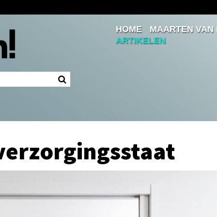
HOME
MAARTEN VAN
Inloggen
ARTIKELEN
Ingelogd blijven
LOGIN
JE WACHTWOORD VERGETEN?
verzorgingsstaat