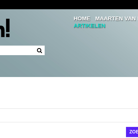
HOME
MAARTEN VAN
Inloggen
ARTIKELEN
Ingelogd blijven
LOGIN
JE WACHTWOORD VERGETEN?