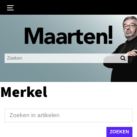
Inloggen
Ingelogd blijven
LOGIN
JE WACHTWOORD VERGETEN?
Merkel