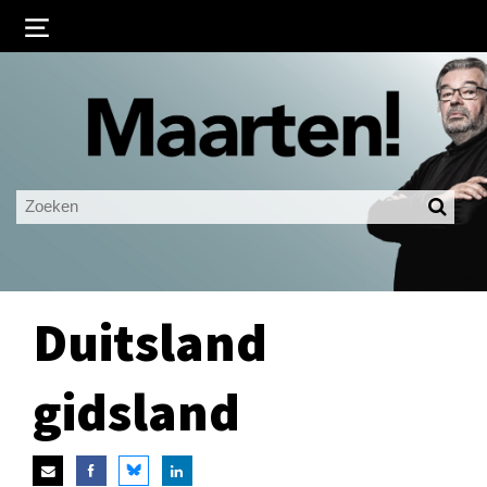
Inloggen
Ingelogd blijven
LOGIN
JE WACHTWOORD VERGETEN?
Duitsland
gidsland