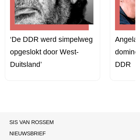
‘De DDR werd simpelweg
Angela 
opgeslokt door West-
dominee
Duitsland’
DDR
SIS VAN ROSSEM
NIEUWSBRIEF