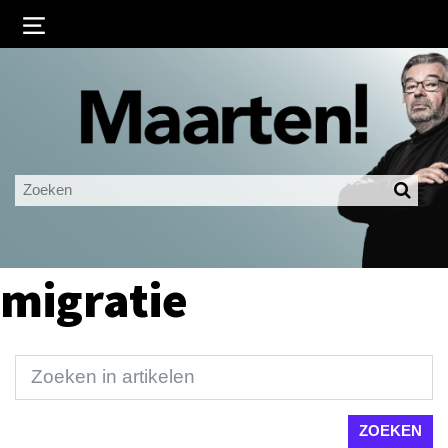
Inloggen
Ingelogd blijven
LOGIN
JE WACHTWOORD VERGETEN?
migratie