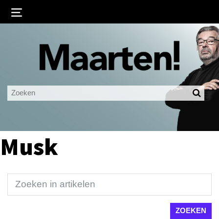
Inloggen
Ingelogd blijven
LOGIN
JE WACHTWOORD VERGETEN?
Musk