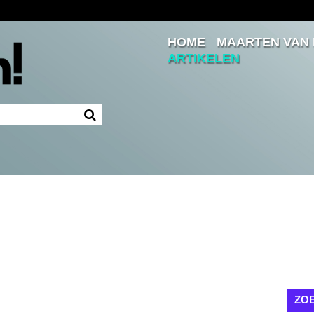
HOME
MAARTEN VAN
Inloggen
ARTIKELEN
Ingelogd blijven
LOGIN
JE WACHTWOORD VERGETEN?