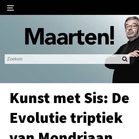
Inloggen
Ingelogd blijven
LOGIN
JE WACHTWOORD VERGETEN?
Kunst met Sis: De
Evolutie triptiek
van Mondriaan