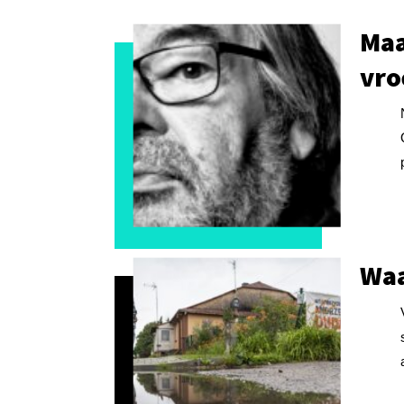
Maa
vro
Waa