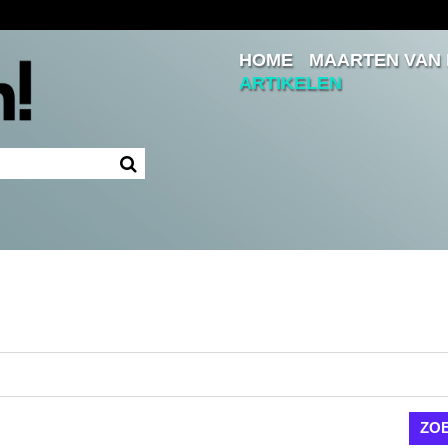
HOME
MAARTEN VAN
Inloggen
ARTIKELEN
Ingelogd blijven
LOGIN
JE WACHTWOORD VERGETEN?