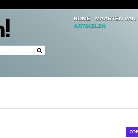
HOME
MAARTEN VAN
Inloggen
ARTIKELEN
Ingelogd blijven
LOGIN
JE WACHTWOORD VERGETEN?