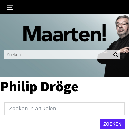
Inloggen
Ingelogd blijven
LOGIN
JE WACHTWOORD VERGETEN?
Philip Dröge