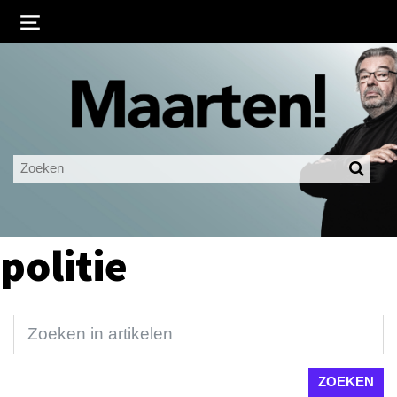
Inloggen
Ingelogd blijven
LOGIN
JE WACHTWOORD VERGETEN?
politie