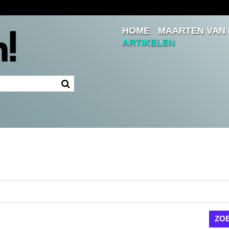
HOME
MAARTEN VAN
Inloggen
ARTIKELEN
Ingelogd blijven
LOGIN
JE WACHTWOORD VERGETEN?