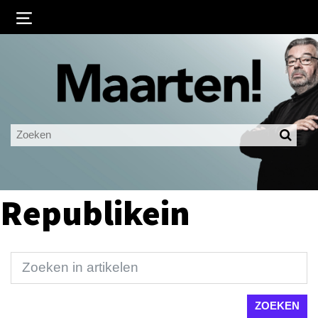
Inloggen
Ingelogd blijven
LOGIN
JE WACHTWOORD VERGETEN?
Republikein