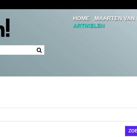
HOME
MAARTEN VAN
Inloggen
ARTIKELEN
Ingelogd blijven
LOGIN
JE WACHTWOORD VERGETEN?