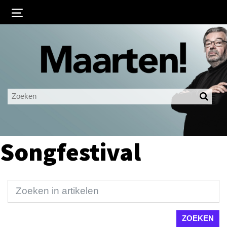
Inloggen
Ingelogd blijven
LOGIN
JE WACHTWOORD VERGETEN?
Songfestival